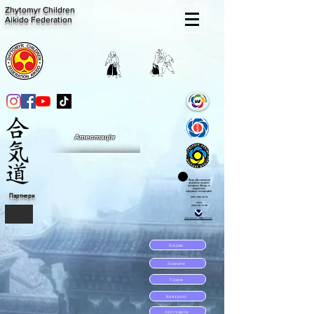
Zhytomyr Children
Aikido Federation
Атестація
Якщо у Вас виникли
запитання стосовно
тренувань Айкідо та
додаткової
інформації
телефонуйте:
Партнери
(097) 996 43 63
Viber:
(093) 611 70 08
club.samurai.zt@gmail.com
Кидки
Захвати
Удари
Контролі
Атестація