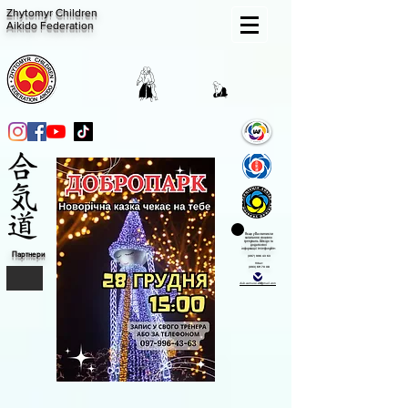
Zhytomyr Children
Aikido Federation
Якщо у Вас виникли
запитання стосовно
тренувань Айкідо та
додаткової
інформації
телефонуйте:
Партнери
(097) 996 43 63
Viber:
(093) 611 70 08
club.samurai.zt@gmail.com