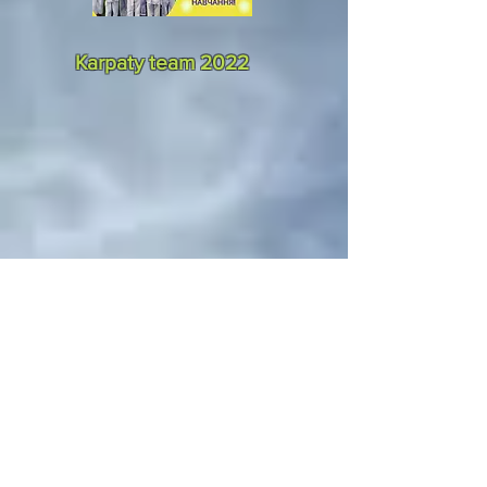
Karpaty team 2022
Перша зміна літнього козацького
табору 2022